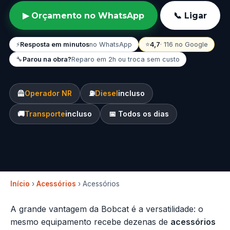
▶ Orçamento no WhatsApp
📞 Ligar
⚡
Resposta em minutos
no WhatsApp
⭐
4,7
· 116 no Google
🔧
Parou na obra?
Reparo em 2h ou troca sem custo
🦺
Operador NR
⛽
Diesel
incluso
🚚
Transporte
incluso
📅 Todos os dias
Início
›
Acessórios
› Acessórios
A grande vantagem da Bobcat é a versatilidade: o
mesmo equipamento recebe dezenas de
acessórios