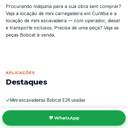
Procurando máquina para a sua obra sem comprar?
Veja a
locação de mini carregadeira em Curitiba
e a
locação de mini escavadeira
— com operador, diesel
e transporte inclusos. Precisa de uma peça? Veja as
peças Bobcat à venda
.
APLICAÇÕES
Destaques
Mini escavadeiras Bobcat E26 usadas
Mini carregadeiras Bobcat S130 e S175 usadas
💬 WhatsApp
Perfuratriz de estacas usada (fura até 10 m)