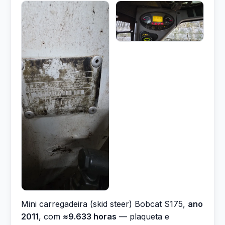
Mini carregadeira (skid steer) Bobcat S175,
ano
2011
, com
≈9.633 horas
— plaqueta e