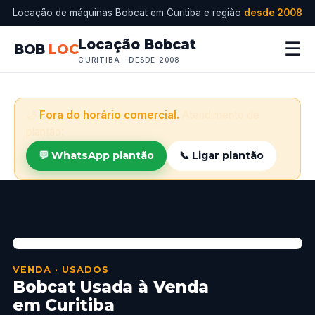
Locação de máquinas Bobcat em Curitiba e região
desde 2008
Locação Bobcat
☰
BOB
LOC
CURITIBA · DESDE 2008
🌙
Fora do horário comercial.
Atendimento de
plantão:
💬 WhatsApp plantão
📞 Ligar plantão
VENDA · USADOS
Bobcat Usada à Venda
em Curitiba