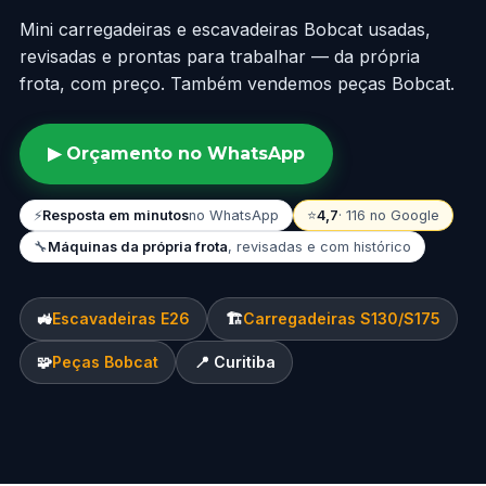
Mini carregadeiras e escavadeiras Bobcat usadas,
revisadas e prontas para trabalhar — da própria
frota, com preço. Também vendemos
peças Bobcat
.
▶ Orçamento no WhatsApp
⚡
Resposta em minutos
no WhatsApp
⭐
4,7
· 116 no Google
🔧
Máquinas da própria frota
, revisadas e com histórico
🚜
Escavadeiras E26
🏗️
Carregadeiras S130/S175
🧩
Peças Bobcat
📍 Curitiba