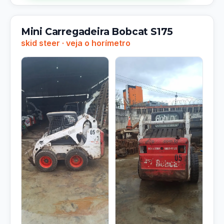
Mini Carregadeira Bobcat S175
skid steer · veja o horímetro