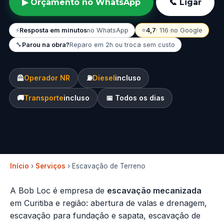
▶ Orçamento no WhatsApp
📞 Ligar
⚡
Resposta em minutos
no WhatsApp
⭐
4,7
· 116 no Google
🔧
Parou na obra?
Reparo em 2h ou troca sem custo
🦺
Operador NR
⛽
Diesel
incluso
🚚
Transporte
incluso
📅 Todos os dias
Início
›
Serviços
› Escavação de Terreno
A Bob Loc é empresa de
escavação mecanizada
em Curitiba e região: abertura de valas e drenagem,
escavação para fundação e sapata,
escavação de