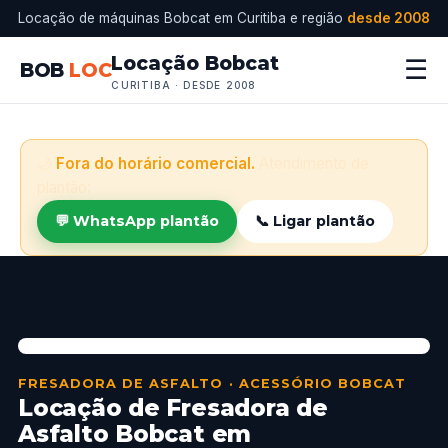
Locação de máquinas Bobcat em Curitiba e região
desde 2008
Locação Bobcat
☰
BOB
LOC
CURITIBA · DESDE 2008
🌙
Fora do horário comercial.
Atendimento de
plantão:
💬 WhatsApp plantão
📞 Ligar plantão
FRESADORA DE ASFALTO · ACESSÓRIO BOBCAT
Locação de Fresadora de
Asfalto Bobcat em