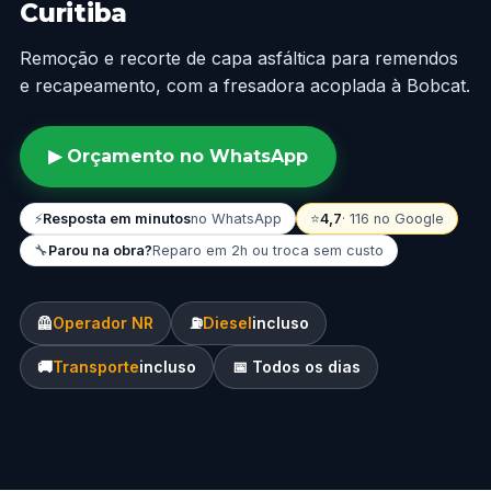
Curitiba
Remoção e recorte de capa asfáltica para remendos
e recapeamento, com a fresadora acoplada à Bobcat.
▶ Orçamento no WhatsApp
⚡
Resposta em minutos
no WhatsApp
⭐
4,7
· 116 no Google
🔧
Parou na obra?
Reparo em 2h ou troca sem custo
🦺
Operador NR
⛽
Diesel
incluso
🚚
Transporte
incluso
📅 Todos os dias