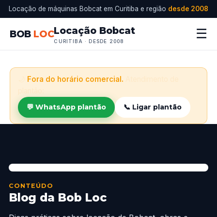
Locação de máquinas Bobcat em Curitiba e região
desde 2008
Locação Bobcat
☰
BOB
LOC
CURITIBA · DESDE 2008
🌙
Fora do horário comercial.
Atendimento de
plantão:
💬 WhatsApp plantão
📞 Ligar plantão
CONTEÚDO
Blog da Bob Loc