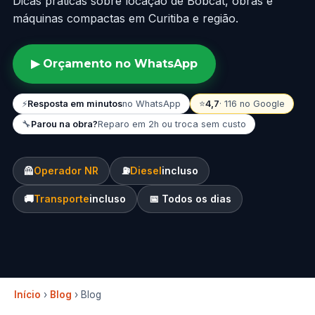
Dicas práticas sobre locação de Bobcat, obras e
máquinas compactas em Curitiba e região.
▶ Orçamento no WhatsApp
⚡
Resposta em minutos
no WhatsApp
⭐
4,7
· 116 no Google
🔧
Parou na obra?
Reparo em 2h ou troca sem custo
🦺
Operador NR
⛽
Diesel
incluso
🚚
Transporte
incluso
📅 Todos os dias
Início
›
Blog
› Blog