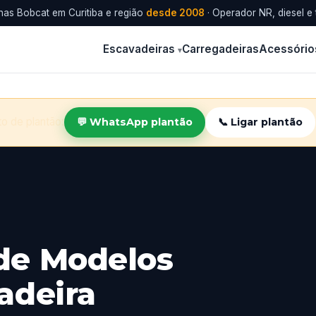
as Bobcat em Curitiba e região
desde 2008
· Operador NR, diesel e 
Escavadeiras
Carregadeiras
Acessório
o de plantão:
💬 WhatsApp plantão
📞 Ligar plantão
de Modelos
adeira