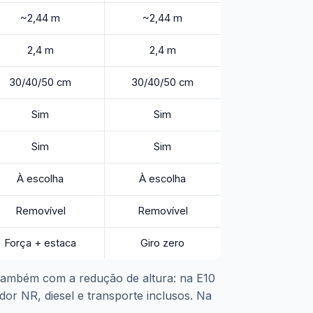
~2,44 m
~2,44 m
2,4 m
2,4 m
30/40/50 cm
30/40/50 cm
Sim
Sim
Sim
Sim
À escolha
À escolha
Removível
Removível
Força + estaca
Giro zero
também com a redução de altura: na E10
r NR, diesel e transporte inclusos. Na