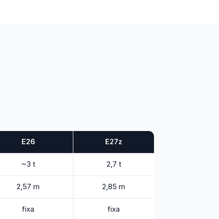
E26
E27z
~3 t
2,7 t
2,57 m
2,85 m
fixa
fixa