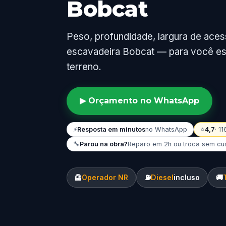
Bobcat
Peso, profundidade, largura de aces
escavadeira Bobcat — para você esc
terreno.
▶ Orçamento no WhatsApp
⚡
Resposta em minutos
no WhatsApp
⭐
4,7
· 1
🔧
Parou na obra?
Reparo em 2h ou troca sem cu
🦺
Operador NR
⛽
Diesel
incluso
🚚