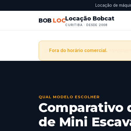
Locação de máquin
Locação Bobcat
BOB
LOC
CURITIBA · DESDE 2008
🌙
Fora do horário comercial.
Atendiment
QUAL MODELO ESCOLHER
Comparativo 
de Mini Escav