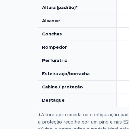
Altura (padrão)*
Alcance
Conchas
Rompedor
Perfuratriz
Esteira aço/borracha
Cabine / proteção
Destaque
*Altura aproximada na configuração pad
a proteção recolhe por um pino e nas E2
dúvida, a gente indica o modelo ideal pelo