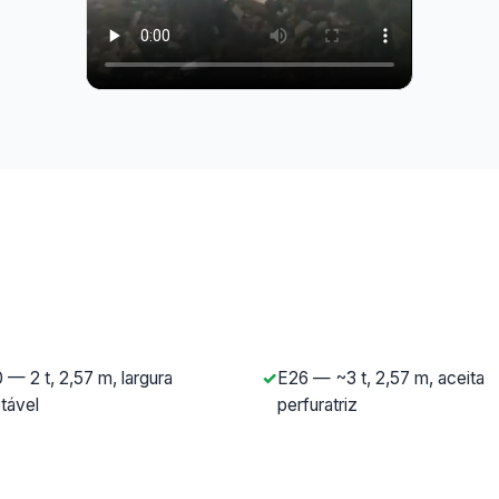
 — 2 t, 2,57 m, largura
E26 — ~3 t, 2,57 m, aceita
stável
perfuratriz