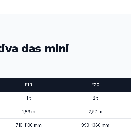
iva das mini
E10
E20
1 t
2 t
1,83 m
2,57 m
710–1100 mm
990–1360 mm