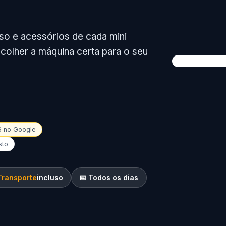
so e acessórios de cada mini
olher a máquina certa para o seu
16 no Google
sto
Transporte
incluso
📅 Todos os dias