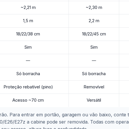
~2,21 m
~2,30 m
1,5 m
2,2 m
18/22/38 cm
18/22/45 cm
Sim
Sim
—
—
Só borracha
Só borracha
Proteção rebatível (pino)
Removível
Acesso ~70 cm
Versátil
rão. Para entrar em portão, garagem ou vão baixo, conte 
0/E26/E27z a cabine pode ser removida. Todas com operado
 seu acesso, altura livre e profundidade.