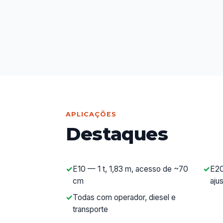
APLICAÇÕES
Destaques
E10 — 1 t, 1,83 m, acesso de ~70
E20
cm
aju
Todas com operador, diesel e
transporte