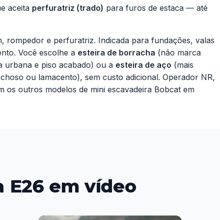
ue aceita
perfuratriz (trado)
para furos de estaca — até
 rompedor e perfuratriz. Indicada para fundações, valas
ento. Você escolhe a
esteira de borracha
(não marca
ra urbana e piso acabado) ou a
esteira de aço
(mais
rochoso ou lamacento), sem custo adicional. Operador NR,
om os outros modelos de
mini escavadeira Bobcat
em
a E26 em vídeo