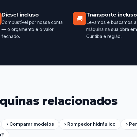
Diesel incluso
Transporte incluso
🚚
Combustível por nossa conta
Levamos e buscamos a
— o orçamento é o valor
máquina na sua obra em
fechado.
Curitiba e região.
quinas relacionados
› Comparar modelos
› Rompedor hidráulico
› Pe
a?