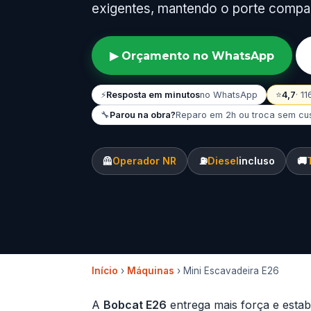
exigentes, mantendo o porte compa
▶ Orçamento no WhatsApp
⚡
Resposta em minutos
no WhatsApp
⭐
4,7
· 1
🔧
Parou na obra?
Reparo em 2h ou troca sem cu
🦺
Operador NR
⛽
Diesel
incluso
🚚
Início
›
Máquinas
› Mini Escavadeira E26
A
Bobcat E26
entrega mais força e estab