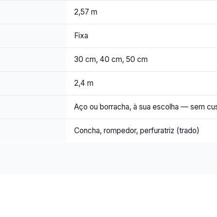
2,57 m
Fixa
30 cm, 40 cm, 50 cm
2,4 m
Aço ou borracha, à sua escolha — sem cus
Concha, rompedor, perfuratriz (trado)