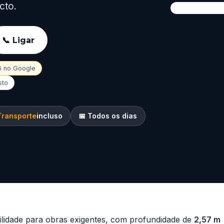
cto.
📞 Ligar
16 no Google
sto
Transporte
incluso
📅 Todos os dias
ilidade para obras exigentes, com profundidade de
2,57 m