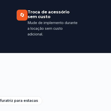
Troca de acessório
🔄
sem custo
Mude de implemento durante
a locação sem custo
adicional.
rfuratriz para estacas