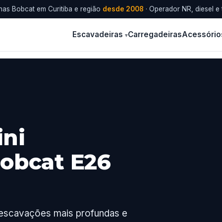
as Bobcat em Curitiba e região
desde 2008
· Operador NR, diesel e 
Escavadeiras
Carregadeiras
Acessório
ini
Bobcat E26
 escavações mais profundas e