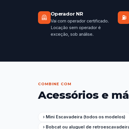
Operador NR
🦺
⛽
Vai com operador certificado.
Locação sem operador é
exceção, sob análise.
COMBINE COM
Acessórios e má
› Mini Escavadeira (todos os modelos)
› Bobcat ou aluguel de retroescavadeir