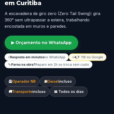
em Curitiba
A escavadeira de giro zero (Zero Tail Swing): gira
360° sem ultrapassar a esteira, trabalhando
encostada em muros e paredes.
▶ Orçamento no WhatsApp
⚡
Resposta em minutos
no WhatsApp
⭐
4,7
· 116 no Google
🔧
Parou na obra?
Reparo em 2h ou troca sem custo
🦺
Operador NR
⛽
Diesel
incluso
🚚
Transporte
incluso
📅 Todos os dias