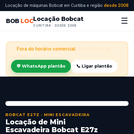
Locação de máquinas Bobcat em Curitiba e região
desde 2008
Locação Bobcat
☰
BOB
LOC
CURITIBA · DESDE 2008
🌙
Fora do horário comercial.
Atendimento de
plantão:
💬 WhatsApp plantão
📞 Ligar plantão
BOBCAT E27Z · MINI ESCAVADEIRA
Locação de Mini
Escavadeira Bobcat E27z