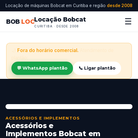
Locação de máquinas Bobcat em Curitiba e região
desde 2008
Locação Bobcat
☰
BOB
LOC
CURITIBA · DESDE 2008
🌙
Fora do horário comercial.
Atendimento de
plantão:
💬 WhatsApp plantão
📞 Ligar plantão
ACESSÓRIOS E IMPLEMENTOS
Acessórios e
Implementos Bobcat em