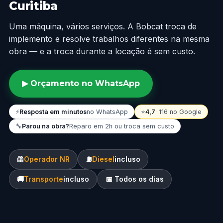
Curitiba
Uma máquina, vários serviços. A Bobcat troca de
implemento e resolve trabalhos diferentes na mesma
obra — e a troca durante a locação é sem custo.
▶ Orçamento no WhatsApp
⚡
Resposta em minutos
no WhatsApp
⭐
4,7
· 116 no Google
🔧
Parou na obra?
Reparo em 2h ou troca sem custo
🦺
Operador NR
⛽
Diesel
incluso
🚚
Transporte
incluso
📅 Todos os dias