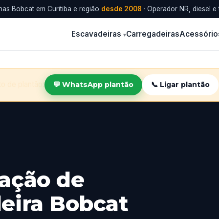
as Bobcat em Curitiba e região
desde 2008
· Operador NR, diesel e 
Escavadeiras
Carregadeiras
Acessório
o de plantão:
💬 WhatsApp plantão
📞 Ligar plantão
cação de
eira Bobcat