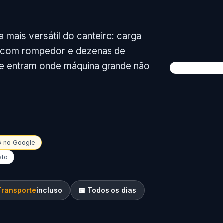
a mais versátil do canteiro: carga
ão com rompedor e dezenas de
e entram onde máquina grande não
16 no Google
sto
Transporte
incluso
📅 Todos os dias