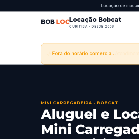
Locação de máquin
Locação Bobcat
BOB
LOC
CURITIBA · DESDE 2008
🌙
Fora do horário comercial.
Atendiment
MINI CARREGADEIRA · BOBCAT
Aluguel e Lo
Mini Carregad