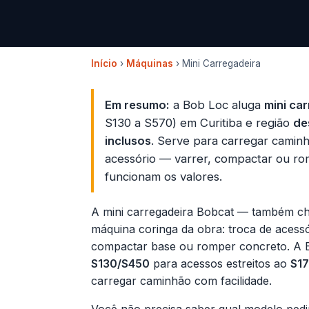
Início
›
Máquinas
› Mini Carregadeira
Em resumo:
a Bob Loc aluga
mini ca
S130 a S570) em Curitiba e região
de
inclusos
. Serve para carregar caminh
acessório — varrer, compactar ou 
funcionam os valores
.
A mini carregadeira Bobcat — também cha
máquina coringa da obra: troca de acessór
compactar base ou romper concreto. A 
S130/S450
para acessos estreitos ao
S17
carregar caminhão com facilidade.
Você não precisa saber qual modelo pedir