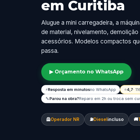
em Curitiba
Alugue a mini carregadeira, a máquin
de material, nivelamento, demoliç
acessórios. Modelos compactos qu
passa.
▶ Orçamento no WhatsApp
⚡
Resposta em minutos
no WhatsApp
⭐
4,7
· 1
🔧
Parou na obra?
Reparo em 2h ou troca sem cu
🦺
Operador NR
⛽
Diesel
incluso
🚚