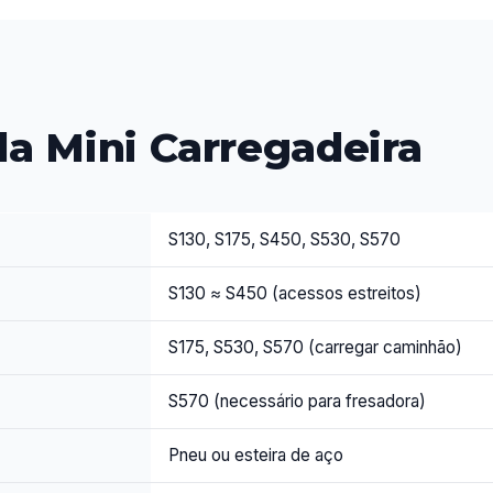
da Mini Carregadeira
S130, S175, S450, S530, S570
S130 ≈ S450 (acessos estreitos)
S175, S530, S570 (carregar caminhão)
S570 (necessário para fresadora)
Pneu ou esteira de aço