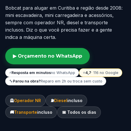
Bobcat para alugar em Curitiba e região desde 2008:
mini escavadeira, mini carregadeira e acessórios,
sempre com operador NR, diesel e transporte
inclusos. Diz o que você precisa fazer e a gente
indica a máquina certa.
▶ Orçamento no WhatsApp
⚡
Resposta em minutos
no WhatsApp
⭐
4,7
· 116 no Google
🔧
Parou na obra?
Reparo em 2h ou troca sem custo
🦺
Operador NR
⛽
Diesel
incluso
🚚
Transporte
incluso
📅 Todos os dias