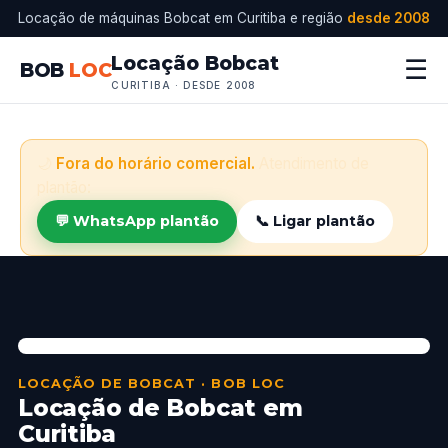
Locação de máquinas Bobcat em Curitiba e região
desde 2008
Locação Bobcat
☰
BOB
LOC
CURITIBA · DESDE 2008
🌙
Fora do horário comercial.
Atendimento de
plantão:
💬 WhatsApp plantão
📞 Ligar plantão
LOCAÇÃO DE BOBCAT · BOB LOC
Locação de Bobcat em
Curitiba