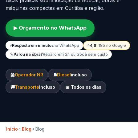
Dicas práticas sobre locação de Bobcat, obras e
máquinas compactas em Curitiba e região.
▶ Orçamento no WhatsApp
⚡
Resposta em minutos
no WhatsApp
⭐
4,8
· 185 no Google
🔧
Parou na obra?
Reparo em 2h ou troca sem custo
🦺
Operador NR
⛽
Diesel
incluso
🚚
Transporte
incluso
📅 Todos os dias
Início
›
Blog
› Blog