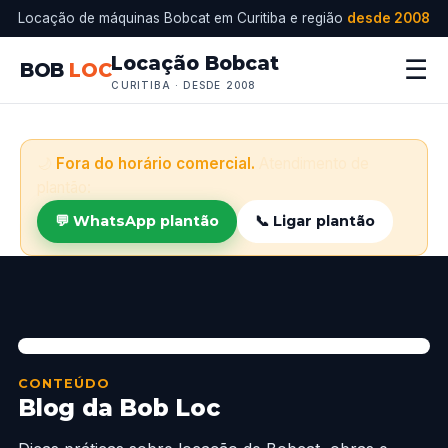
Locação de máquinas Bobcat em Curitiba e região
desde 2008
Locação Bobcat
☰
BOB
LOC
CURITIBA · DESDE 2008
🌙
Fora do horário comercial.
Atendimento de
plantão:
💬 WhatsApp plantão
📞 Ligar plantão
CONTEÚDO
Blog da Bob Loc